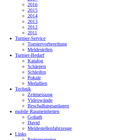
2016
2015
2014
2013
2012
2011
Turnier-Service
Turniervorbereitung
Meldestellen
Turnier-Bedarf
Katalog
Schärpen
Schleifen
Pokale
Medallien
Technik
Zeitmessung
Videowände
Beschallungsanlagen
mobile Raumeinheiten
Goliath
David
Meldestellenfahrzeuge
Links
Partnervereine