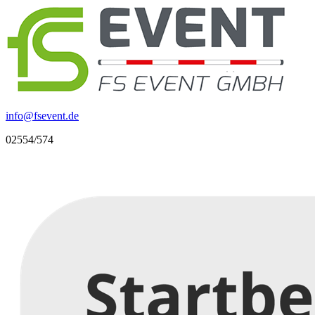
info
@
fsevent.de
02554/574