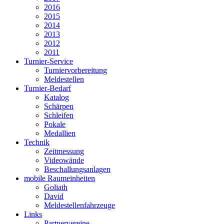
2016
2015
2014
2013
2012
2011
Turnier-Service
Turniervorbereitung
Meldestellen
Turnier-Bedarf
Katalog
Schärpen
Schleifen
Pokale
Medallien
Technik
Zeitmessung
Videowände
Beschallungsanlagen
mobile Raumeinheiten
Goliath
David
Meldestellenfahrzeuge
Links
Partnervereine