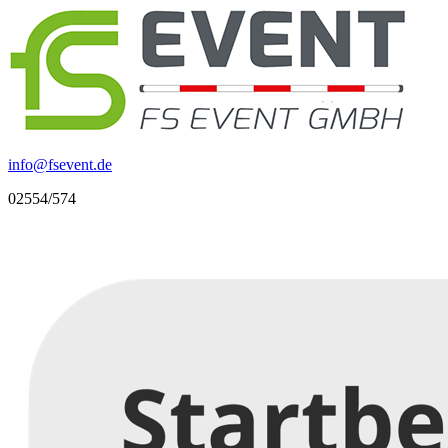
info
@
fsevent.de
02554/574