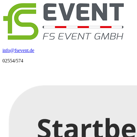
info
@
fsevent.de
02554/574