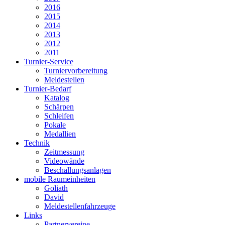
2016
2015
2014
2013
2012
2011
Turnier-Service
Turniervorbereitung
Meldestellen
Turnier-Bedarf
Katalog
Schärpen
Schleifen
Pokale
Medallien
Technik
Zeitmessung
Videowände
Beschallungsanlagen
mobile Raumeinheiten
Goliath
David
Meldestellenfahrzeuge
Links
Partnervereine