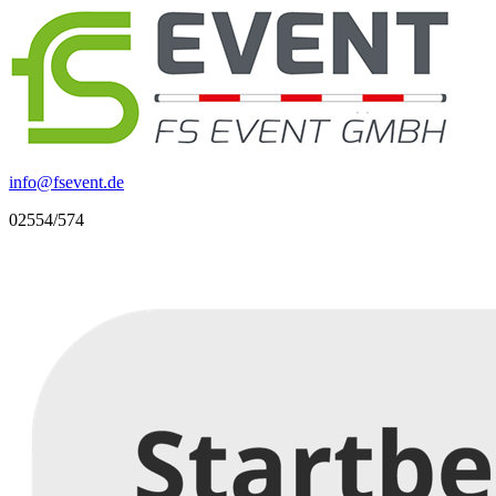
info
@
fsevent.de
02554/574