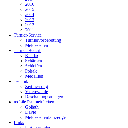
2016
2015
2014
2013
2012
2011
Turnier-Service
Turniervorbereitung
Meldestellen
Turnier-Bedarf
Katalog
Schärpen
Schleifen
Pokale
Medallien
Technik
Zeitmessung
Videowände
Beschallungsanlagen
mobile Raumeinheiten
Goliath
David
Meldestellenfahrzeuge
Links
Partnervereine