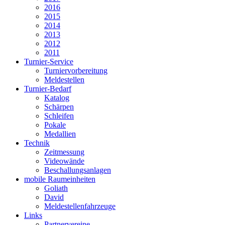
2016
2015
2014
2013
2012
2011
Turnier-Service
Turniervorbereitung
Meldestellen
Turnier-Bedarf
Katalog
Schärpen
Schleifen
Pokale
Medallien
Technik
Zeitmessung
Videowände
Beschallungsanlagen
mobile Raumeinheiten
Goliath
David
Meldestellenfahrzeuge
Links
Partnervereine