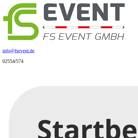
info
@
fsevent.de
02554/574