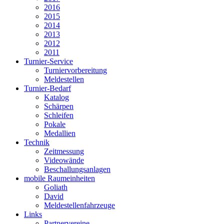
2016
2015
2014
2013
2012
2011
Turnier-Service
Turniervorbereitung
Meldestellen
Turnier-Bedarf
Katalog
Schärpen
Schleifen
Pokale
Medallien
Technik
Zeitmessung
Videowände
Beschallungsanlagen
mobile Raumeinheiten
Goliath
David
Meldestellenfahrzeuge
Links
Partnervereine