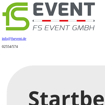
info
@
fsevent.de
02554/574