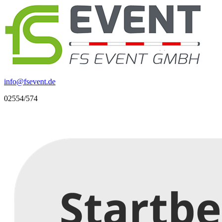
info
@
fsevent.de
02554/574