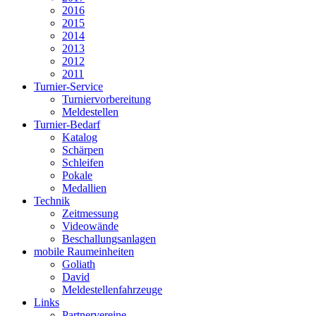
2016
2015
2014
2013
2012
2011
Turnier-Service
Turniervorbereitung
Meldestellen
Turnier-Bedarf
Katalog
Schärpen
Schleifen
Pokale
Medallien
Technik
Zeitmessung
Videowände
Beschallungsanlagen
mobile Raumeinheiten
Goliath
David
Meldestellenfahrzeuge
Links
Partnervereine