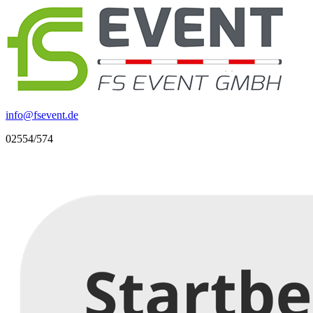
info
@
fsevent.de
02554/574