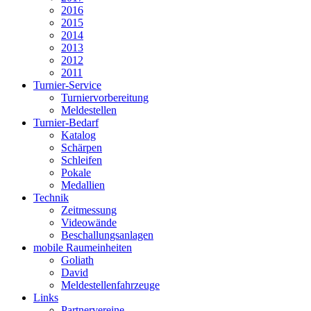
2016
2015
2014
2013
2012
2011
Turnier-Service
Turniervorbereitung
Meldestellen
Turnier-Bedarf
Katalog
Schärpen
Schleifen
Pokale
Medallien
Technik
Zeitmessung
Videowände
Beschallungsanlagen
mobile Raumeinheiten
Goliath
David
Meldestellenfahrzeuge
Links
Partnervereine