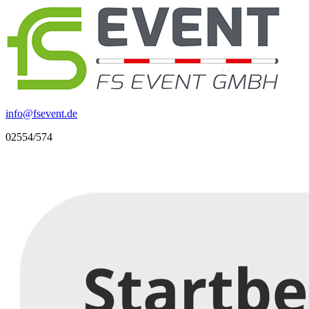
info
@
fsevent.de
02554/574