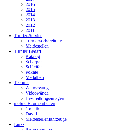
2016
2015
2014
2013
2012
2011
Turnier-Service
Turniervorbereitung
Meldestellen
Turnier-Bedarf
Katalog
Schärpen
Schleifen
Pokale
Medallien
Technik
Zeitmessung
Videowände
Beschallungsanlagen
mobile Raumeinheiten
Goliath
David
Meldestellenfahrzeuge
Links
Partnervereine