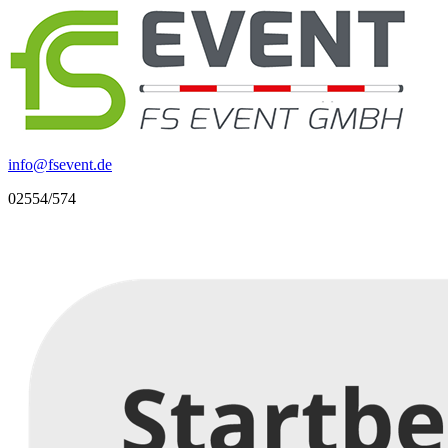
info
@
fsevent.de
02554/574