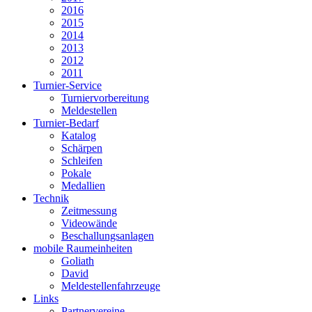
2016
2015
2014
2013
2012
2011
Turnier-Service
Turniervorbereitung
Meldestellen
Turnier-Bedarf
Katalog
Schärpen
Schleifen
Pokale
Medallien
Technik
Zeitmessung
Videowände
Beschallungsanlagen
mobile Raumeinheiten
Goliath
David
Meldestellenfahrzeuge
Links
Partnervereine