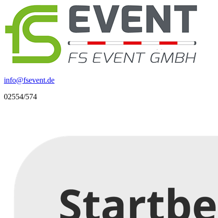
info
@
fsevent.de
02554/574