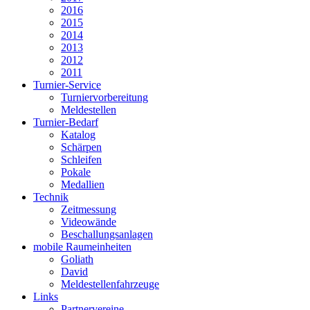
2016
2015
2014
2013
2012
2011
Turnier-Service
Turniervorbereitung
Meldestellen
Turnier-Bedarf
Katalog
Schärpen
Schleifen
Pokale
Medallien
Technik
Zeitmessung
Videowände
Beschallungsanlagen
mobile Raumeinheiten
Goliath
David
Meldestellenfahrzeuge
Links
Partnervereine