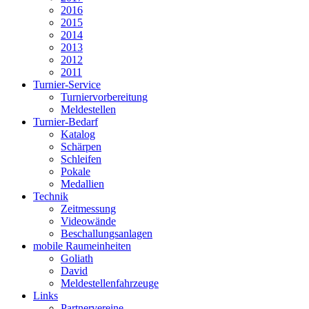
2016
2015
2014
2013
2012
2011
Turnier-Service
Turniervorbereitung
Meldestellen
Turnier-Bedarf
Katalog
Schärpen
Schleifen
Pokale
Medallien
Technik
Zeitmessung
Videowände
Beschallungsanlagen
mobile Raumeinheiten
Goliath
David
Meldestellenfahrzeuge
Links
Partnervereine