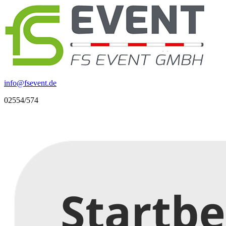
info
@
fsevent.de
02554/574