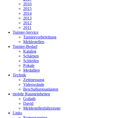
2016
2015
2014
2013
2012
2011
Turnier-Service
Turniervorbereitung
Meldestellen
Turnier-Bedarf
Katalog
Schärpen
Schleifen
Pokale
Medallien
Technik
Zeitmessung
Videowände
Beschallungsanlagen
mobile Raumeinheiten
Goliath
David
Meldestellenfahrzeuge
Links
Partnervereine