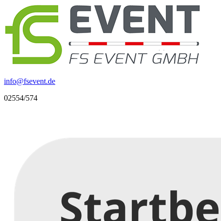
info
@
fsevent.de
02554/574