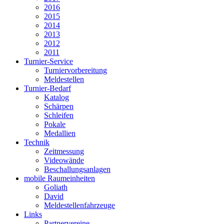
2016
2015
2014
2013
2012
2011
Turnier-Service
Turniervorbereitung
Meldestellen
Turnier-Bedarf
Katalog
Schärpen
Schleifen
Pokale
Medallien
Technik
Zeitmessung
Videowände
Beschallungsanlagen
mobile Raumeinheiten
Goliath
David
Meldestellenfahrzeuge
Links
Partnervereine