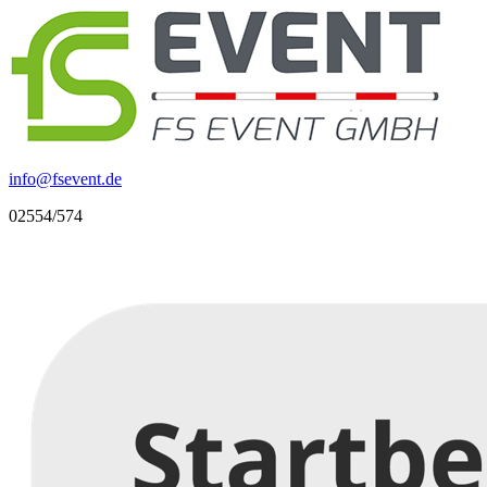
info
@
fsevent.de
02554/574