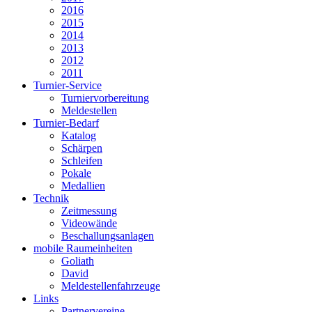
2016
2015
2014
2013
2012
2011
Turnier-Service
Turniervorbereitung
Meldestellen
Turnier-Bedarf
Katalog
Schärpen
Schleifen
Pokale
Medallien
Technik
Zeitmessung
Videowände
Beschallungsanlagen
mobile Raumeinheiten
Goliath
David
Meldestellenfahrzeuge
Links
Partnervereine