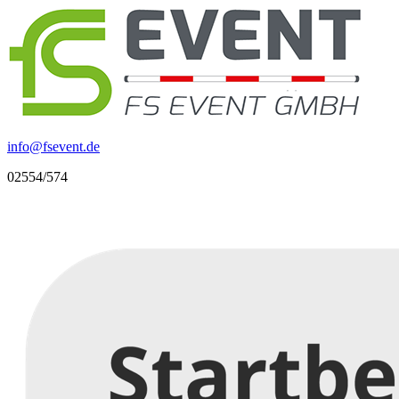
info
@
fsevent.de
02554/574