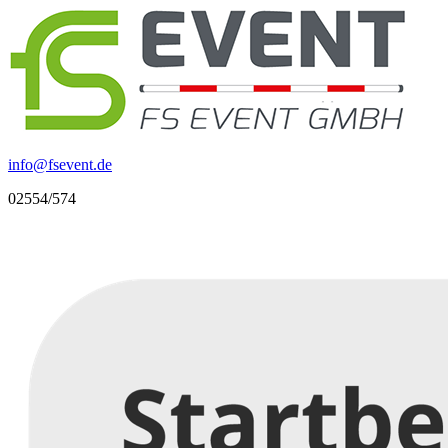
info
@
fsevent.de
02554/574