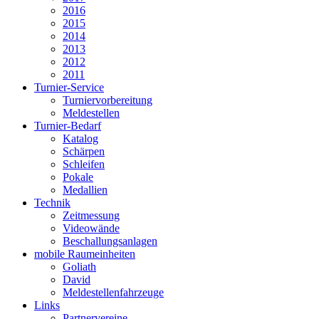
2016
2015
2014
2013
2012
2011
Turnier-Service
Turniervorbereitung
Meldestellen
Turnier-Bedarf
Katalog
Schärpen
Schleifen
Pokale
Medallien
Technik
Zeitmessung
Videowände
Beschallungsanlagen
mobile Raumeinheiten
Goliath
David
Meldestellenfahrzeuge
Links
Partnervereine