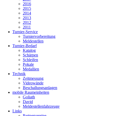
2016
2015
2014
2013
2012
2011
Turnier-Service
Turniervorbereitung
Meldestellen
Turnier-Bedarf
Katalog
Schärpen
Schleifen
Pokale
Medallien
Technik
Zeitmessung
Videowände
Beschallungsanlagen
mobile Raumeinheiten
Goliath
David
Meldestellenfahrzeuge
Links
Partnervereine