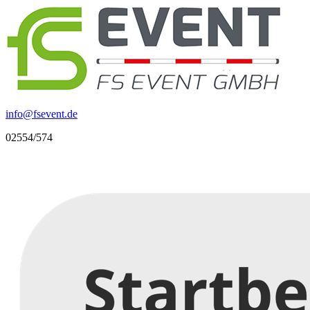
info
@
fsevent.de
02554/574