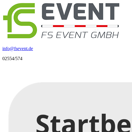
info
@
fsevent.de
02554/574