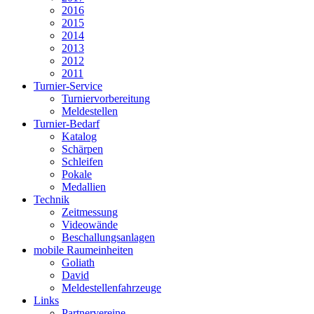
2016
2015
2014
2013
2012
2011
Turnier-Service
Turniervorbereitung
Meldestellen
Turnier-Bedarf
Katalog
Schärpen
Schleifen
Pokale
Medallien
Technik
Zeitmessung
Videowände
Beschallungsanlagen
mobile Raumeinheiten
Goliath
David
Meldestellenfahrzeuge
Links
Partnervereine