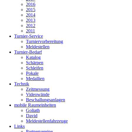
2016
2015
2014
2013
2012
2011
Turnier-Service
Turniervorbereitung
Meldestellen
Turnier-Bedarf
Katalog
Schärpen
Schleifen
Pokale
Medallien
Technik
Zeitmessung
Videowände
Beschallungsanlagen
mobile Raumeinheiten
Goliath
David
Meldestellenfahrzeuge
Links
Partnervereine