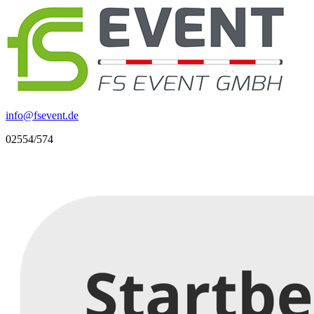
info
@
fsevent.de
02554/574