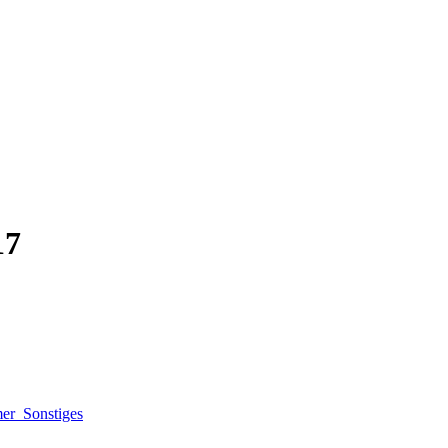
17
mer
Sonstiges