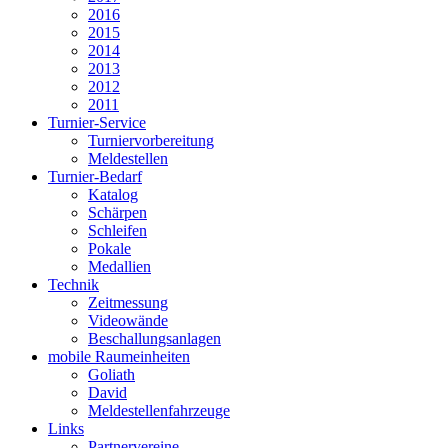
2016
2015
2014
2013
2012
2011
Turnier-Service
Turniervorbereitung
Meldestellen
Turnier-Bedarf
Katalog
Schärpen
Schleifen
Pokale
Medallien
Technik
Zeitmessung
Videowände
Beschallungsanlagen
mobile Raumeinheiten
Goliath
David
Meldestellenfahrzeuge
Links
Partnervereine