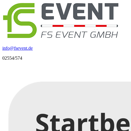
info
@
fsevent.de
02554/574