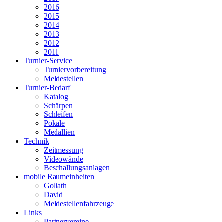
2016
2015
2014
2013
2012
2011
Turnier-Service
Turniervorbereitung
Meldestellen
Turnier-Bedarf
Katalog
Schärpen
Schleifen
Pokale
Medallien
Technik
Zeitmessung
Videowände
Beschallungsanlagen
mobile Raumeinheiten
Goliath
David
Meldestellenfahrzeuge
Links
Partnervereine