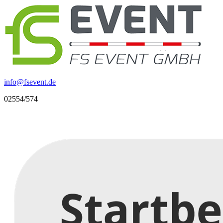
info
@
fsevent.de
02554/574