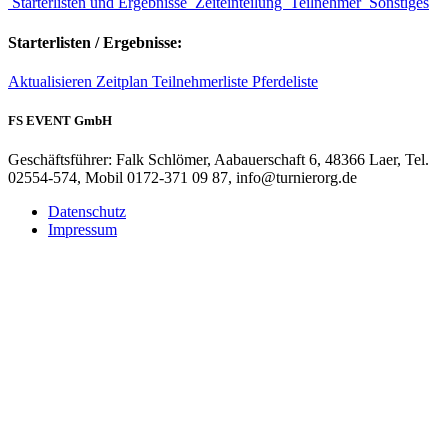
Starterlisten und Ergebnisse
Zeiteinteilung
Teilnehmer
Sonstiges
Starterlisten / Ergebnisse:
Aktualisieren
Zeitplan
Teilnehmerliste
Pferdeliste
FS EVENT GmbH
Geschäftsführer: Falk Schlömer, Aabauerschaft 6, 48366 Laer, Tel.
02554-574, Mobil 0172-371 09 87, info@turnierorg.de
Datenschutz
Impressum