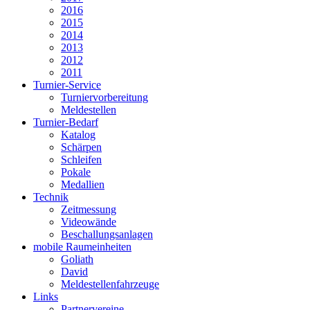
2016
2015
2014
2013
2012
2011
Turnier-Service
Turniervorbereitung
Meldestellen
Turnier-Bedarf
Katalog
Schärpen
Schleifen
Pokale
Medallien
Technik
Zeitmessung
Videowände
Beschallungsanlagen
mobile Raumeinheiten
Goliath
David
Meldestellenfahrzeuge
Links
Partnervereine