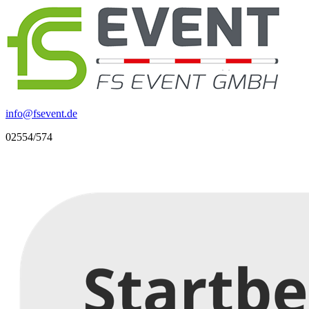
info
@
fsevent.de
02554/574