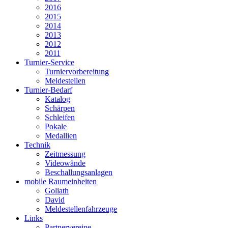
2016
2015
2014
2013
2012
2011
Turnier-Service
Turniervorbereitung
Meldestellen
Turnier-Bedarf
Katalog
Schärpen
Schleifen
Pokale
Medallien
Technik
Zeitmessung
Videowände
Beschallungsanlagen
mobile Raumeinheiten
Goliath
David
Meldestellenfahrzeuge
Links
Partnervereine