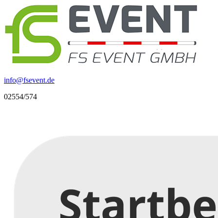
info
@
fsevent.de
02554/574