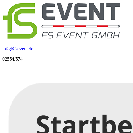
info
@
fsevent.de
02554/574