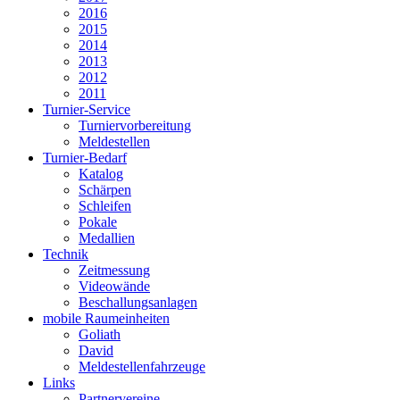
2016
2015
2014
2013
2012
2011
Turnier-Service
Turniervorbereitung
Meldestellen
Turnier-Bedarf
Katalog
Schärpen
Schleifen
Pokale
Medallien
Technik
Zeitmessung
Videowände
Beschallungsanlagen
mobile Raumeinheiten
Goliath
David
Meldestellenfahrzeuge
Links
Partnervereine