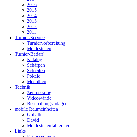
2016
2015
2014
2013
2012
2011
Turnier-Service
Turniervorbereitung
Meldestellen
Turnier-Bedarf
Katalog
Schärpen
Schleifen
Pokale
Medallien
Technik
Zeitmessung
Videowände
Beschallungsanlagen
mobile Raumeinheiten
Goliath
David
Meldestellenfahrzeuge
Links
Partnervereine