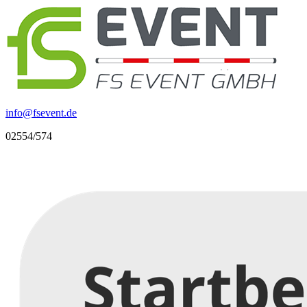
info
@
fsevent.de
02554/574