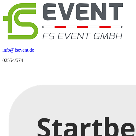
info
@
fsevent.de
02554/574