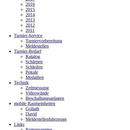
2016
2015
2014
2013
2012
2011
Turnier-Service
Turniervorbereitung
Meldestellen
Turnier-Bedarf
Katalog
Schärpen
Schleifen
Pokale
Medallien
Technik
Zeitmessung
Videowände
Beschallungsanlagen
mobile Raumeinheiten
Goliath
David
Meldestellenfahrzeuge
Links
Partnervereine