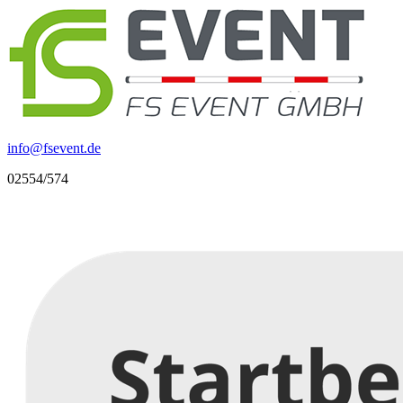
info
@
fsevent.de
02554/574