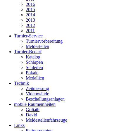
2016
2015
2014
2013
2012
2011
Turnier-Service
Turniervorbereitung
Meldestellen
Turnier-Bedarf
Katalog
Schärpen
Schleifen
Pokale
Medallien
Technik
Zeitmessung
Videowände
Beschallungsanlagen
mobile Raumeinheiten
Goliath
David
Meldestellenfahrzeuge
Links
Partnervereine