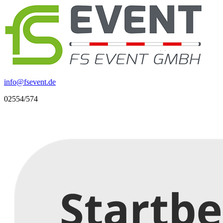
info
@
fsevent.de
02554/574