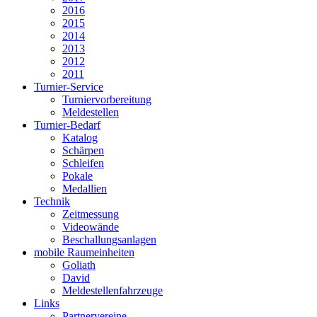
2016
2015
2014
2013
2012
2011
Turnier-Service
Turniervorbereitung
Meldestellen
Turnier-Bedarf
Katalog
Schärpen
Schleifen
Pokale
Medallien
Technik
Zeitmessung
Videowände
Beschallungsanlagen
mobile Raumeinheiten
Goliath
David
Meldestellenfahrzeuge
Links
Partnervereine