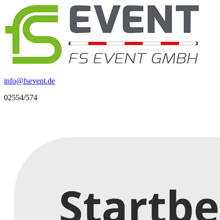
info
@
fsevent.de
02554/574