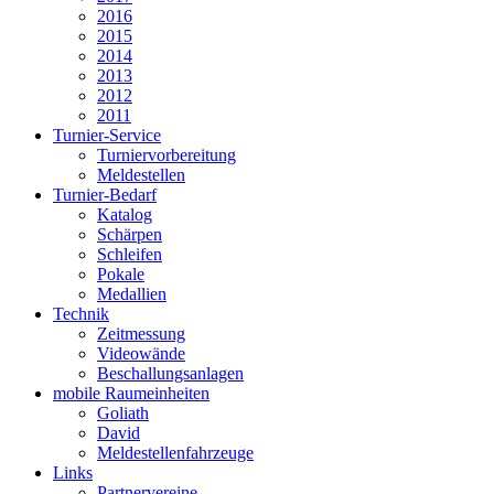
2016
2015
2014
2013
2012
2011
Turnier-Service
Turniervorbereitung
Meldestellen
Turnier-Bedarf
Katalog
Schärpen
Schleifen
Pokale
Medallien
Technik
Zeitmessung
Videowände
Beschallungsanlagen
mobile Raumeinheiten
Goliath
David
Meldestellenfahrzeuge
Links
Partnervereine