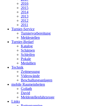
2016
2015
2014
2013
2012
2011
Turnier-Service
Turniervorbereitung
Meldestellen
Turnier-Bedarf
Katalog
Schärpen
Schleifen
Pokale
Medallien
Technik
Zeitmessung
Videowände
Beschallungsanlagen
mobile Raumeinheiten
Goliath
David
Meldestellenfahrzeuge
Links
Partnervereine