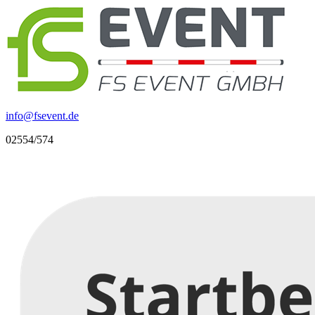
info
@
fsevent.de
02554/574