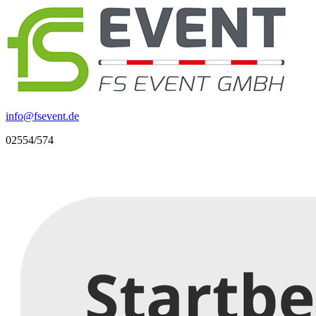
info
@
fsevent.de
02554/574