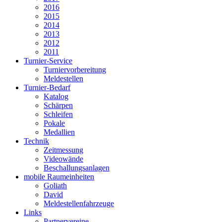
2016
2015
2014
2013
2012
2011
Turnier-Service
Turniervorbereitung
Meldestellen
Turnier-Bedarf
Katalog
Schärpen
Schleifen
Pokale
Medallien
Technik
Zeitmessung
Videowände
Beschallungsanlagen
mobile Raumeinheiten
Goliath
David
Meldestellenfahrzeuge
Links
Partnervereine