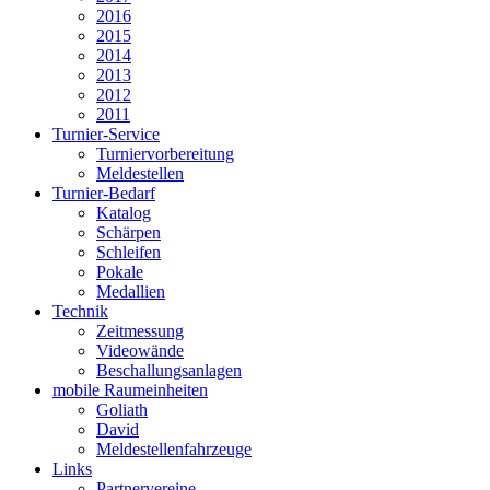
2016
2015
2014
2013
2012
2011
Turnier-Service
Turniervorbereitung
Meldestellen
Turnier-Bedarf
Katalog
Schärpen
Schleifen
Pokale
Medallien
Technik
Zeitmessung
Videowände
Beschallungsanlagen
mobile Raumeinheiten
Goliath
David
Meldestellenfahrzeuge
Links
Partnervereine