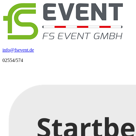
info
@
fsevent.de
02554/574