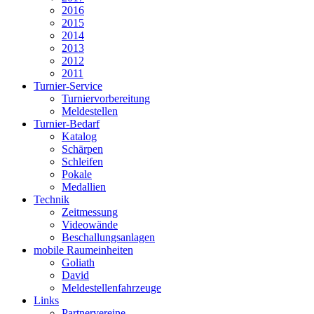
2016
2015
2014
2013
2012
2011
Turnier-Service
Turniervorbereitung
Meldestellen
Turnier-Bedarf
Katalog
Schärpen
Schleifen
Pokale
Medallien
Technik
Zeitmessung
Videowände
Beschallungsanlagen
mobile Raumeinheiten
Goliath
David
Meldestellenfahrzeuge
Links
Partnervereine