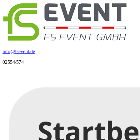
info
@
fsevent.de
02554/574