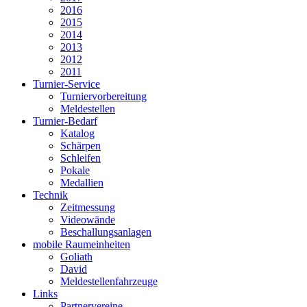
2016
2015
2014
2013
2012
2011
Turnier-Service
Turniervorbereitung
Meldestellen
Turnier-Bedarf
Katalog
Schärpen
Schleifen
Pokale
Medallien
Technik
Zeitmessung
Videowände
Beschallungsanlagen
mobile Raumeinheiten
Goliath
David
Meldestellenfahrzeuge
Links
Partnervereine