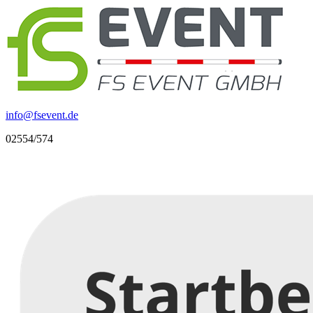
info
@
fsevent.de
02554/574