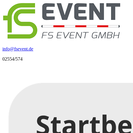
info
@
fsevent.de
02554/574