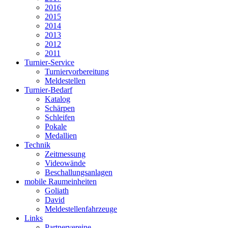
2016
2015
2014
2013
2012
2011
Turnier-Service
Turniervorbereitung
Meldestellen
Turnier-Bedarf
Katalog
Schärpen
Schleifen
Pokale
Medallien
Technik
Zeitmessung
Videowände
Beschallungsanlagen
mobile Raumeinheiten
Goliath
David
Meldestellenfahrzeuge
Links
Partnervereine