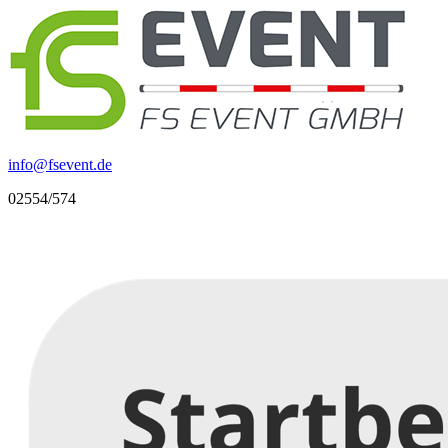
info
@
fsevent.de
02554/574