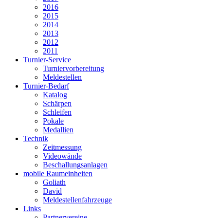
2016
2015
2014
2013
2012
2011
Turnier-Service
Turniervorbereitung
Meldestellen
Turnier-Bedarf
Katalog
Schärpen
Schleifen
Pokale
Medallien
Technik
Zeitmessung
Videowände
Beschallungsanlagen
mobile Raumeinheiten
Goliath
David
Meldestellenfahrzeuge
Links
Partnervereine