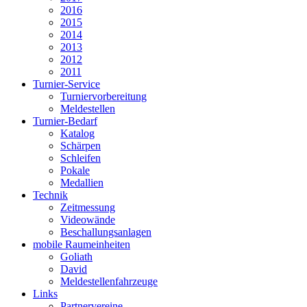
2016
2015
2014
2013
2012
2011
Turnier-Service
Turniervorbereitung
Meldestellen
Turnier-Bedarf
Katalog
Schärpen
Schleifen
Pokale
Medallien
Technik
Zeitmessung
Videowände
Beschallungsanlagen
mobile Raumeinheiten
Goliath
David
Meldestellenfahrzeuge
Links
Partnervereine