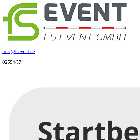
info
@
fsevent.de
02554/574