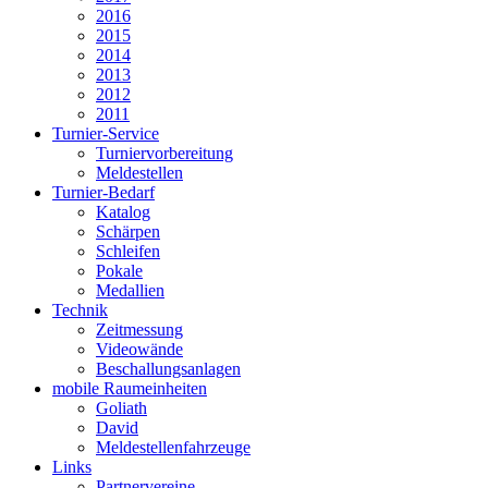
2016
2015
2014
2013
2012
2011
Turnier-Service
Turniervorbereitung
Meldestellen
Turnier-Bedarf
Katalog
Schärpen
Schleifen
Pokale
Medallien
Technik
Zeitmessung
Videowände
Beschallungsanlagen
mobile Raumeinheiten
Goliath
David
Meldestellenfahrzeuge
Links
Partnervereine