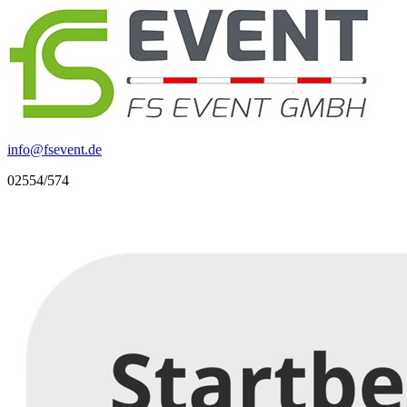
info
@
fsevent.de
02554/574