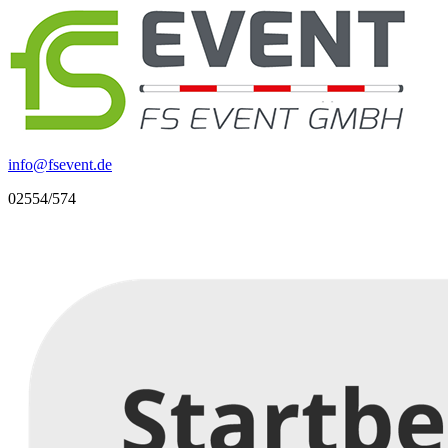
info
@
fsevent.de
02554/574