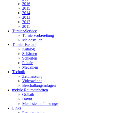
2016
2015
2014
2013
2012
2011
Turnier-Service
Turniervorbereitung
Meldestellen
Turnier-Bedarf
Katalog
Schärpen
Schleifen
Pokale
Medallien
Technik
Zeitmessung
Videowände
Beschallungsanlagen
mobile Raumeinheiten
Goliath
David
Meldestellenfahrzeuge
Links
Partnervereine