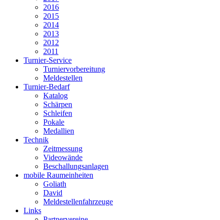
2016
2015
2014
2013
2012
2011
Turnier-Service
Turniervorbereitung
Meldestellen
Turnier-Bedarf
Katalog
Schärpen
Schleifen
Pokale
Medallien
Technik
Zeitmessung
Videowände
Beschallungsanlagen
mobile Raumeinheiten
Goliath
David
Meldestellenfahrzeuge
Links
Partnervereine