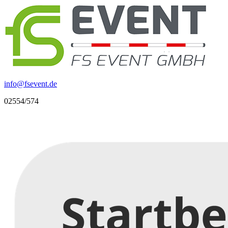
info
@
fsevent.de
02554/574