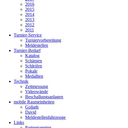
2016
2015
2014
2013
2012
2011
Turnier-Service
Turniervorbereitung
Meldestellen
Turnier-Bedarf
Katalog
Schärpen
Schleifen
Pokale
Medallien
Technik
Zeitmessung
Videowände
Beschallungsanlagen
mobile Raumeinheiten
Goliath
David
Meldestellenfahrzeuge
Links
Partnervereine