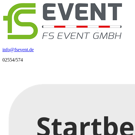
info
@
fsevent.de
02554/574