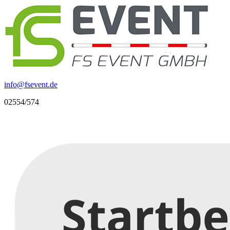
info
@
fsevent.de
02554/574