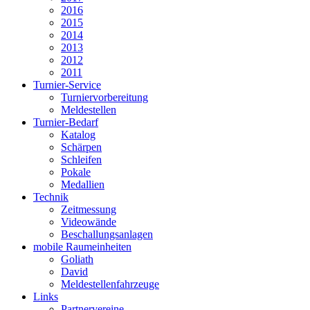
2016
2015
2014
2013
2012
2011
Turnier-Service
Turniervorbereitung
Meldestellen
Turnier-Bedarf
Katalog
Schärpen
Schleifen
Pokale
Medallien
Technik
Zeitmessung
Videowände
Beschallungsanlagen
mobile Raumeinheiten
Goliath
David
Meldestellenfahrzeuge
Links
Partnervereine