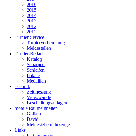
2016
2015
2014
2013
2012
2011
Turnier-Service
Turniervorbereitung
Meldestellen
Turnier-Bedarf
Katalog
Schärpen
Schleifen
Pokale
Medallien
Technik
Zeitmessung
Videowände
Beschallungsanlagen
mobile Raumeinheiten
Goliath
David
Meldestellenfahrzeuge
Links
Partnervereine