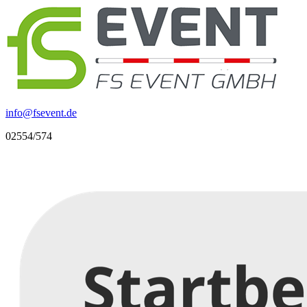
info
@
fsevent.de
02554/574