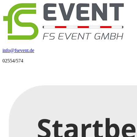
info
@
fsevent.de
02554/574