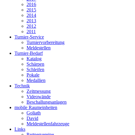
2016
2015
2014
2013
2012
2011
Turnier-Service
Turniervorbereitung
Meldestellen
Turnier-Bedarf
Katalog
Schärpen
Schleifen
Pokale
Medallien
Technik
Zeitmessung
Videowände
Beschallungsanlagen
mobile Raumeinheiten
Goliath
David
Meldestellenfahrzeuge
Links
Partnervereine