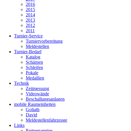
2016
2015
2014
2013
2012
2011
Turnier-Service
Turniervorbereitung
Meldestellen
Turnier-Bedarf
Katalog
Schärpen
Schleifen
Pokale
Medallien
Technik
Zeitmessung
Videowände
Beschallungsanlagen
mobile Raumeinheiten
Goliath
David
Meldestellenfahrzeuge
Links
Partnervereine