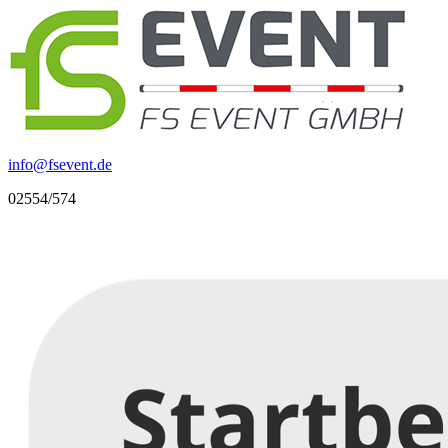
info
@
fsevent.de
02554/574