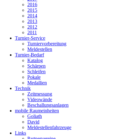
2016
2015
2014
2013
2012
2011
Turnier-Service
Turniervorbereitung
Meldestellen
Turnier-Bedarf
Katalog
Schärpen
Schleifen
Pokale
Medallien
Technik
Zeitmessung
Videowände
Beschallungsanlagen
mobile Raumeinheiten
Goliath
David
Meldestellenfahrzeuge
Links
Partnervereine