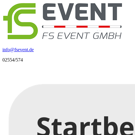
info
@
fsevent.de
02554/574