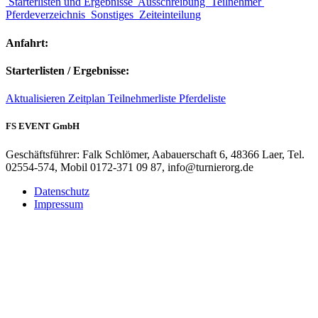
Starterlisten und Ergebnisse
Ausschreibung
Teilnehmer
Pferdeverzeichnis
Sonstiges
Zeiteinteilung
Anfahrt:
Starterlisten / Ergebnisse:
Aktualisieren
Zeitplan
Teilnehmerliste
Pferdeliste
FS EVENT GmbH
Geschäftsführer: Falk Schlömer, Aabauerschaft 6, 48366 Laer, Tel.
02554-574, Mobil 0172-371 09 87, info@turnierorg.de
Datenschutz
Impressum