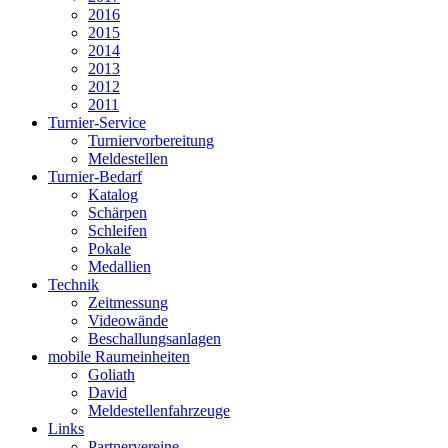
2016
2015
2014
2013
2012
2011
Turnier-Service
Turniervorbereitung
Meldestellen
Turnier-Bedarf
Katalog
Schärpen
Schleifen
Pokale
Medallien
Technik
Zeitmessung
Videowände
Beschallungsanlagen
mobile Raumeinheiten
Goliath
David
Meldestellenfahrzeuge
Links
Partnervereine