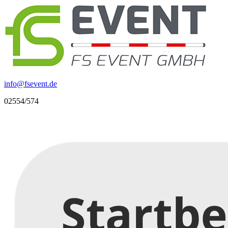
info
@
fsevent.de
02554/574