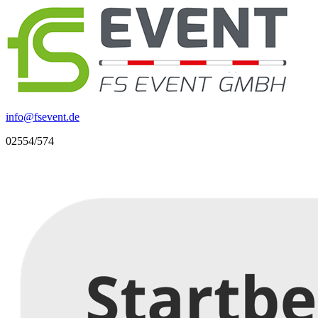
info
@
fsevent.de
02554/574