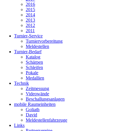
2016
2015
2014
2013
2012
2011
Turnier-Service
Turniervorbereitung
Meldestellen
Turnier-Bedarf
Katalog
Schärpen
Schleifen
Pokale
Medallien
Technik
Zeitmessung
Videowände
Beschallungsanlagen
mobile Raumeinheiten
Goliath
David
Meldestellenfahrzeuge
Links
Partnervereine