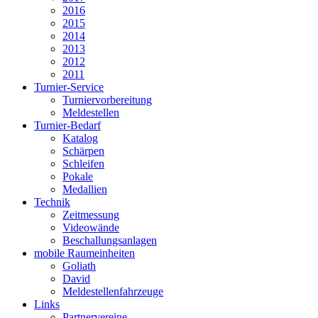
2016
2015
2014
2013
2012
2011
Turnier-Service
Turniervorbereitung
Meldestellen
Turnier-Bedarf
Katalog
Schärpen
Schleifen
Pokale
Medallien
Technik
Zeitmessung
Videowände
Beschallungsanlagen
mobile Raumeinheiten
Goliath
David
Meldestellenfahrzeuge
Links
Partnervereine