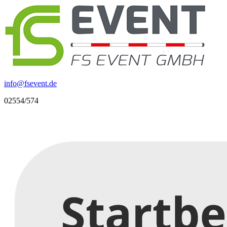
info
@
fsevent.de
02554/574